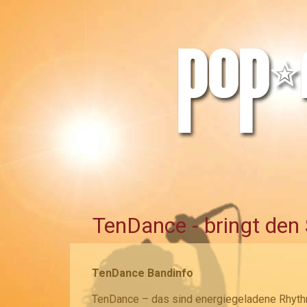
TenDance - bringt den
Te
nDance Bandinfo
TenDance – das sind energiegeladene Rhyth