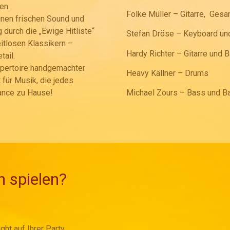
en.
Folke Müller –
Gitarre,
Gesa
inen frischen Sound und
 durch die „Ewige Hitliste“
Stefan Dröse – Keyboard un
itlosen Klassikern –
Hardy Richter – Gitarre und 
ail.
Repertoire handgemachter
Heavy Källner – Drums
für Musik, die jedes
Michael Zours – Bass und B
Dance zu Hause!
n spielen?
ht auf Ihrer Party,