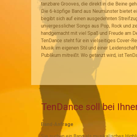
tanzbare Grooves, die direkt in die Beine geh
Die 6-köpfige Band aus Neumünster bietet e
begibt sich auf einen ausgedehnten Streifzug
unvergesslicher Songs aus Pop, Rock und ze
handgemacht mit viel Spaß und Freude am Det
TenDance steht für ein vielseitiges Cover-
Musik im eigenen Stil und einer Leidenschaft 
Publikum mitreißt. Wo getanzt wird, ist Ten
TenDance soll bei Ihne
Band-Anfrage
Sie suchen ein Band als musikalisches Highlig