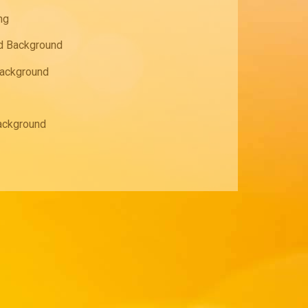
ng
d Background
Background
ackground